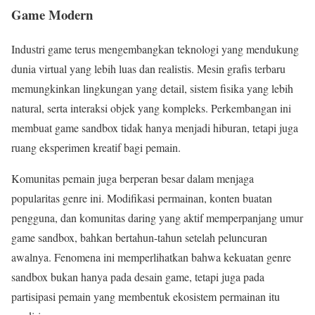
Game Modern
Industri game terus mengembangkan teknologi yang mendukung
dunia virtual yang lebih luas dan realistis. Mesin grafis terbaru
memungkinkan lingkungan yang detail, sistem fisika yang lebih
natural, serta interaksi objek yang kompleks. Perkembangan ini
membuat game sandbox tidak hanya menjadi hiburan, tetapi juga
ruang eksperimen kreatif bagi pemain.
Komunitas pemain juga berperan besar dalam menjaga
popularitas genre ini. Modifikasi permainan, konten buatan
pengguna, dan komunitas daring yang aktif memperpanjang umur
game sandbox, bahkan bertahun-tahun setelah peluncuran
awalnya. Fenomena ini memperlihatkan bahwa kekuatan genre
sandbox bukan hanya pada desain game, tetapi juga pada
partisipasi pemain yang membentuk ekosistem permainan itu