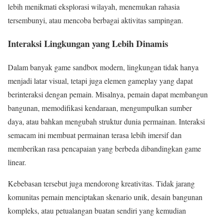
lebih menikmati eksplorasi wilayah, menemukan rahasia
tersembunyi, atau mencoba berbagai aktivitas sampingan.
Interaksi Lingkungan yang Lebih Dinamis
Dalam banyak game sandbox modern, lingkungan tidak hanya
menjadi latar visual, tetapi juga elemen gameplay yang dapat
berinteraksi dengan pemain. Misalnya, pemain dapat membangun
bangunan, memodifikasi kendaraan, mengumpulkan sumber
daya, atau bahkan mengubah struktur dunia permainan. Interaksi
semacam ini membuat permainan terasa lebih imersif dan
memberikan rasa pencapaian yang berbeda dibandingkan game
linear.
Kebebasan tersebut juga mendorong kreativitas. Tidak jarang
komunitas pemain menciptakan skenario unik, desain bangunan
kompleks, atau petualangan buatan sendiri yang kemudian