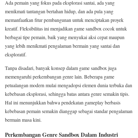
Ada pemain yang fokus pada eksplorasi santai, ada yang
menikmati tantangan bertahan hidup, dan ada pula yang
memanfaatkan fitur pembangunan untuk menciptakan proyek
kreatif. Fleksibilitas ini menjadikan game sandbox cocok untuk
berbagai tipe pemain, baik yang menyukai aksi cepat maupun
yang lebih menikmati pengalaman bermain yang santai dan
eksploratif.
Tanpa disadari, banyak konsep dalam game sandbox juga
memengaruhi perkembangan genre lain. Beberapa game
petualangan modern mulai mengadopsi elemen dunia terbuka dan
kebebasan eksplorasi, sehingga batas antara genre semakin tipis.
Hal ini menunjukkan bahwa pendekatan gameplay berbasis
kebebasan pemain semakin dianggap sebagai standar pengalaman
bermain masa kini.
Perkembangan Genre Sandbox Dalam Industri