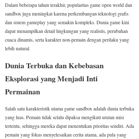
Dalam beberapa tahun terakhir, popularitas game open world dan
sandbox juga meningkat karena perkembangan teknologi grafis
dan sistem gameplay yang semakin kompleks. Dunia game kini
dapat menampilkan detail lingkungan yang realistis, perubahan
cuaca dinamis, serta karakter non-pemain dengan perilaku yang
lebih natural.
Dunia Terbuka dan Kebebasan
Eksplorasi yang Menjadi Inti
Permainan
Salah satu karakteristik utama game sandbox adalah dunia terbuka
yang luas. Pemain tidak selalu dipaksa mengikuti urutan misi
tertentu, sehingga mereka dapat menentukan prioritas sendiri. Ada
pemain yang fokus menyelesaikan cerita utama, ada pula yang