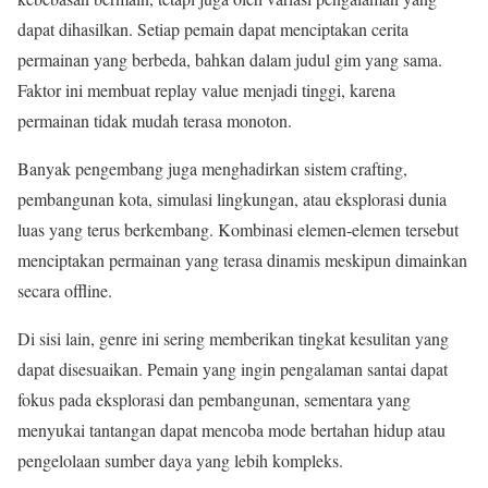
dapat dihasilkan. Setiap pemain dapat menciptakan cerita
permainan yang berbeda, bahkan dalam judul gim yang sama.
Faktor ini membuat replay value menjadi tinggi, karena
permainan tidak mudah terasa monoton.
Banyak pengembang juga menghadirkan sistem crafting,
pembangunan kota, simulasi lingkungan, atau eksplorasi dunia
luas yang terus berkembang. Kombinasi elemen-elemen tersebut
menciptakan permainan yang terasa dinamis meskipun dimainkan
secara offline.
Di sisi lain, genre ini sering memberikan tingkat kesulitan yang
dapat disesuaikan. Pemain yang ingin pengalaman santai dapat
fokus pada eksplorasi dan pembangunan, sementara yang
menyukai tantangan dapat mencoba mode bertahan hidup atau
pengelolaan sumber daya yang lebih kompleks.