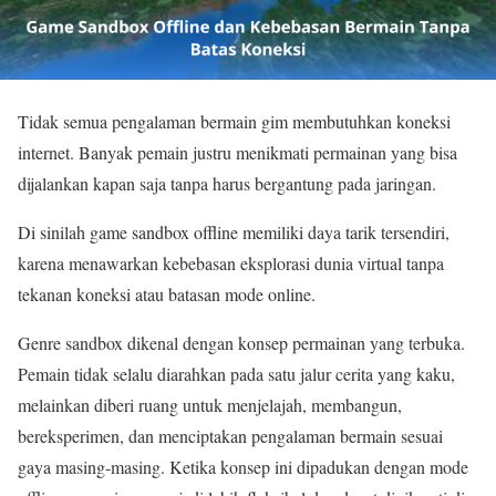
Tidak semua pengalaman bermain gim membutuhkan koneksi
internet. Banyak pemain justru menikmati permainan yang bisa
dijalankan kapan saja tanpa harus bergantung pada jaringan.
Di sinilah game sandbox offline memiliki daya tarik tersendiri,
karena menawarkan kebebasan eksplorasi dunia virtual tanpa
tekanan koneksi atau batasan mode online.
Genre sandbox dikenal dengan konsep permainan yang terbuka.
Pemain tidak selalu diarahkan pada satu jalur cerita yang kaku,
melainkan diberi ruang untuk menjelajah, membangun,
bereksperimen, dan menciptakan pengalaman bermain sesuai
gaya masing-masing. Ketika konsep ini dipadukan dengan mode