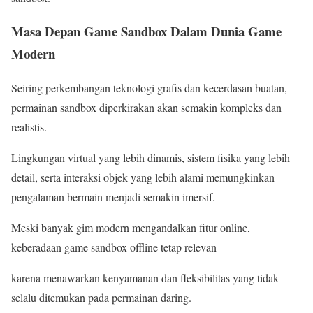
Masa Depan Game Sandbox Dalam Dunia Game
Modern
Seiring perkembangan teknologi grafis dan kecerdasan buatan,
permainan sandbox diperkirakan akan semakin kompleks dan
realistis.
Lingkungan virtual yang lebih dinamis, sistem fisika yang lebih
detail, serta interaksi objek yang lebih alami memungkinkan
pengalaman bermain menjadi semakin imersif.
Meski banyak gim modern mengandalkan fitur online,
keberadaan game sandbox offline tetap relevan
karena menawarkan kenyamanan dan fleksibilitas yang tidak
selalu ditemukan pada permainan daring.