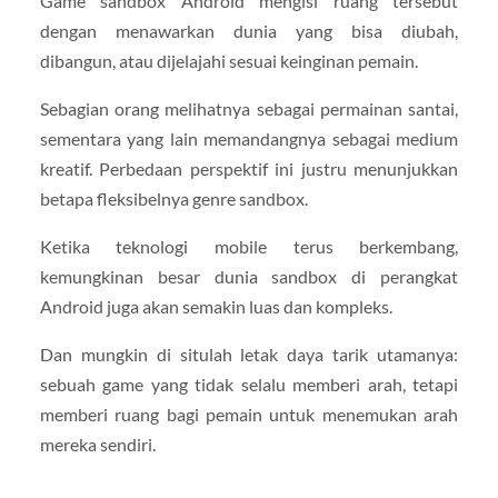
Game sandbox Android mengisi ruang tersebut
dengan menawarkan dunia yang bisa diubah,
dibangun, atau dijelajahi sesuai keinginan pemain.
Sebagian orang melihatnya sebagai permainan santai,
sementara yang lain memandangnya sebagai medium
kreatif. Perbedaan perspektif ini justru menunjukkan
betapa fleksibelnya genre sandbox.
Ketika teknologi mobile terus berkembang,
kemungkinan besar dunia sandbox di perangkat
Android juga akan semakin luas dan kompleks.
Dan mungkin di situlah letak daya tarik utamanya:
sebuah game yang tidak selalu memberi arah, tetapi
memberi ruang bagi pemain untuk menemukan arah
mereka sendiri.