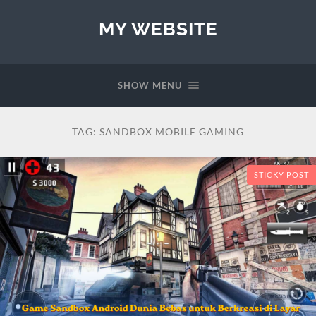
MY WEBSITE
SHOW MENU
TAG:
SANDBOX MOBILE GAMING
STICKY POST