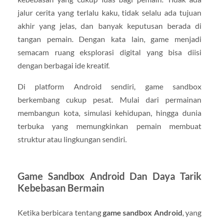
jalur cerita yang terlalu kaku, tidak selalu ada tujuan
akhir yang jelas, dan banyak keputusan berada di
tangan pemain. Dengan kata lain, game menjadi
semacam ruang eksplorasi digital yang bisa diisi
dengan berbagai ide kreatif.
Di platform Android sendiri, game sandbox
berkembang cukup pesat. Mulai dari permainan
membangun kota, simulasi kehidupan, hingga dunia
terbuka yang memungkinkan pemain membuat
struktur atau lingkungan sendiri.
Game Sandbox Android Dan Daya Tarik
Kebebasan Bermain
Ketika berbicara tentang
game sandbox Android
, yang