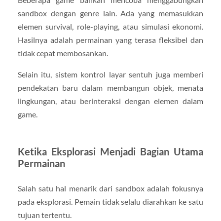
sandbox dengan genre lain. Ada yang memasukkan
elemen survival, role-playing, atau simulasi ekonomi.
Hasilnya adalah permainan yang terasa fleksibel dan
tidak cepat membosankan.
Selain itu, sistem kontrol layar sentuh juga memberi
pendekatan baru dalam membangun objek, menata
lingkungan, atau berinteraksi dengan elemen dalam
game.
Ketika Eksplorasi Menjadi Bagian Utama
Permainan
Salah satu hal menarik dari sandbox adalah fokusnya
pada eksplorasi. Pemain tidak selalu diarahkan ke satu
tujuan tertentu.