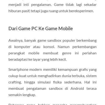
menjadi inti pengalaman. Game tidak lagi sekadar
hiburan pasif, tetapi juga ruang untuk bereksperimen.
Dari Game PC Ke Game Mobile
Awalnya, banyak game sandbox populer berkembang
di komputer atau konsol. Namun perkembangan
perangkat mobile membuat genre ini perlahan
beradaptasi ke layar yang lebih kecil.
Smartphone modern memiliki kemampuan grafis yang
cukup kuat untuk menghadirkan dunia terbuka, sistem
crafting, hingga simulasi fisika sederhana. Hal ini
membuat pengalaman sandbox di Android terasa
semakin lengkap.
Beberapa game bahkan mencoba menggabungkan