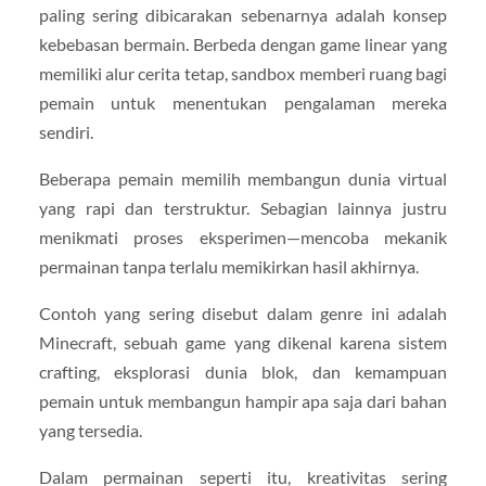
paling sering dibicarakan sebenarnya adalah konsep
kebebasan bermain. Berbeda dengan game linear yang
memiliki alur cerita tetap, sandbox memberi ruang bagi
pemain untuk menentukan pengalaman mereka
sendiri.
Beberapa pemain memilih membangun dunia virtual
yang rapi dan terstruktur. Sebagian lainnya justru
menikmati proses eksperimen—mencoba mekanik
permainan tanpa terlalu memikirkan hasil akhirnya.
Contoh yang sering disebut dalam genre ini adalah
Minecraft
, sebuah game yang dikenal karena sistem
crafting, eksplorasi dunia blok, dan kemampuan
pemain untuk membangun hampir apa saja dari bahan
yang tersedia.
Dalam permainan seperti itu, kreativitas sering