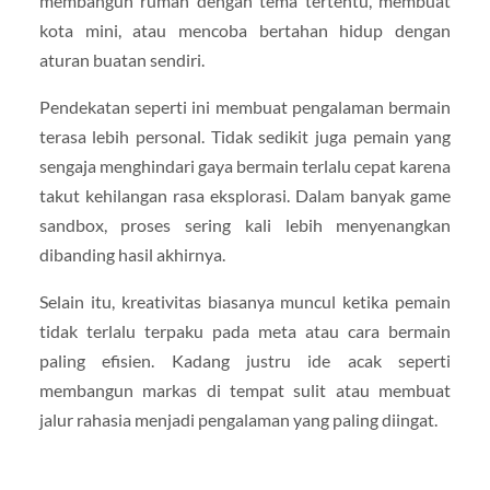
membangun rumah dengan tema tertentu, membuat
kota mini, atau mencoba bertahan hidup dengan
aturan buatan sendiri.
Pendekatan seperti ini membuat pengalaman bermain
terasa lebih personal. Tidak sedikit juga pemain yang
sengaja menghindari gaya bermain terlalu cepat karena
takut kehilangan rasa eksplorasi. Dalam banyak game
sandbox, proses sering kali lebih menyenangkan
dibanding hasil akhirnya.
Selain itu, kreativitas biasanya muncul ketika pemain
tidak terlalu terpaku pada meta atau cara bermain
paling efisien. Kadang justru ide acak seperti
membangun markas di tempat sulit atau membuat
jalur rahasia menjadi pengalaman yang paling diingat.