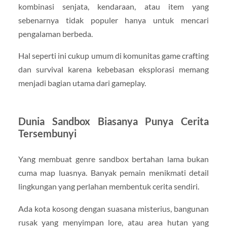
kombinasi senjata, kendaraan, atau item yang
sebenarnya tidak populer hanya untuk mencari
pengalaman berbeda.
Hal seperti ini cukup umum di komunitas game crafting
dan survival karena kebebasan eksplorasi memang
menjadi bagian utama dari gameplay.
Dunia Sandbox Biasanya Punya Cerita
Tersembunyi
Yang membuat genre sandbox bertahan lama bukan
cuma map luasnya. Banyak pemain menikmati detail
lingkungan yang perlahan membentuk cerita sendiri.
Ada kota kosong dengan suasana misterius, bangunan
rusak yang menyimpan lore, atau area hutan yang