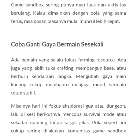
Game sandbox sering punya map luas dan aktivitas
berulang. Kalau dimainkan dengan pola yang sama
terus, rasa bosan biasanya mulai muncul lebih cepat.
Coba Ganti Gaya Bermain Sesekali
Ada pemain yang selalu fokus farming resource. Ada
juga yang lebih suka crafting, membangun base, atau
berburu kendaraan langka. Mengubah gaya main
kadang cukup membantu menjaga mood bermain
tetap stabil.
Misalnya hari ini fokus eksplorasi gua atau dungeon,
lalu di sesi berikutnya mencoba survival mode atau
sekadar roaming tanpa target jelas. Pola seperti ini
cukup sering dilakukan komunitas game sandbox