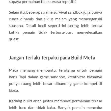
supaya permainan tidak terasa repetitif.
Selain itu, beberapa game survival sandbox juga punya
cuaca dinamis dan siklus malam yang memengaruhi
suasana. Detail kecil seperti ini sering lebih terasa
ketika pemain tidak terburu-buru menyelesaikan
quest.
Jangan Terlalu Terpaku pada Build Meta
Meta memang membantu, terutama untuk pemain
baru. Tapi dalam game sandbox, kreativitas biasanya
punya ruang lebih besar dibanding game kompetitif
biasa.
Kadang build aneh justru membuat permainan terasa
lebih lucu dan tidak kaku. Banyak pemain mencoba