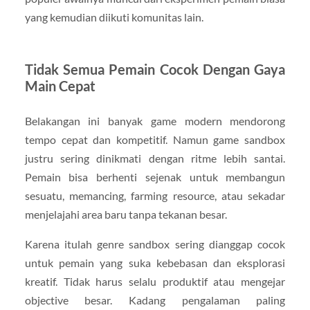
yang kemudian diikuti komunitas lain.
Tidak Semua Pemain Cocok Dengan Gaya
Main Cepat
Belakangan ini banyak game modern mendorong
tempo cepat dan kompetitif. Namun game sandbox
justru sering dinikmati dengan ritme lebih santai.
Pemain bisa berhenti sejenak untuk membangun
sesuatu, memancing, farming resource, atau sekadar
menjelajahi area baru tanpa tekanan besar.
Karena itulah genre sandbox sering dianggap cocok
untuk pemain yang suka kebebasan dan eksplorasi
kreatif. Tidak harus selalu produktif atau mengejar
objective besar. Kadang pengalaman paling