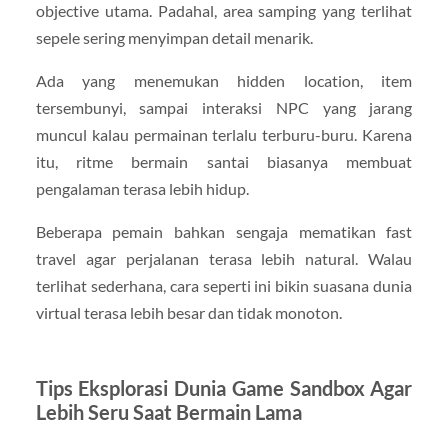
objective utama. Padahal, area samping yang terlihat
sepele sering menyimpan detail menarik.
Ada yang menemukan hidden location, item
tersembunyi, sampai interaksi NPC yang jarang
muncul kalau permainan terlalu terburu-buru. Karena
itu, ritme bermain santai biasanya membuat
pengalaman terasa lebih hidup.
Beberapa pemain bahkan sengaja mematikan fast
travel agar perjalanan terasa lebih natural. Walau
terlihat sederhana, cara seperti ini bikin suasana dunia
virtual terasa lebih besar dan tidak monoton.
Tips Eksplorasi Dunia Game Sandbox Agar
Lebih Seru Saat Bermain Lama