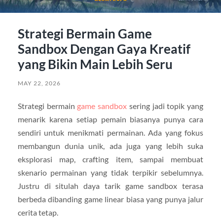
Strategi Bermain Game
Sandbox Dengan Gaya Kreatif
yang Bikin Main Lebih Seru
MAY 22, 2026
Strategi bermain
game sandbox
sering jadi topik yang
menarik karena setiap pemain biasanya punya cara
sendiri untuk menikmati permainan. Ada yang fokus
membangun dunia unik, ada juga yang lebih suka
eksplorasi map, crafting item, sampai membuat
skenario permainan yang tidak terpikir sebelumnya.
Justru di situlah daya tarik game sandbox terasa
berbeda dibanding game linear biasa yang punya jalur
cerita tetap.