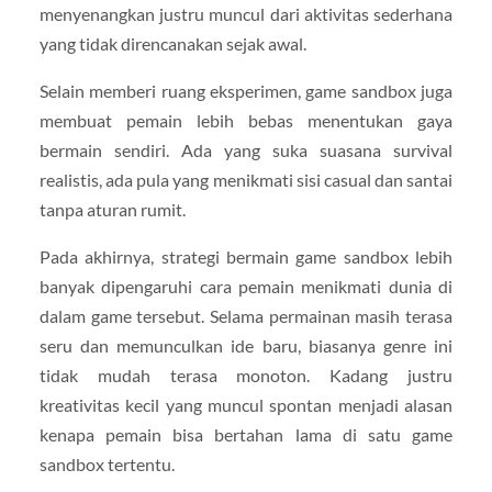
menyenangkan justru muncul dari aktivitas sederhana
yang tidak direncanakan sejak awal.
Selain memberi ruang eksperimen, game sandbox juga
membuat pemain lebih bebas menentukan gaya
bermain sendiri. Ada yang suka suasana survival
realistis, ada pula yang menikmati sisi casual dan santai
tanpa aturan rumit.
Pada akhirnya, strategi bermain game sandbox lebih
banyak dipengaruhi cara pemain menikmati dunia di
dalam game tersebut. Selama permainan masih terasa
seru dan memunculkan ide baru, biasanya genre ini
tidak mudah terasa monoton. Kadang justru
kreativitas kecil yang muncul spontan menjadi alasan
kenapa pemain bisa bertahan lama di satu game
sandbox tertentu.