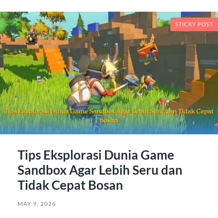
STICKY POST
Tips Eksplorasi Dunia Game
Sandbox Agar Lebih Seru dan
Tidak Cepat Bosan
MAY 9, 2026