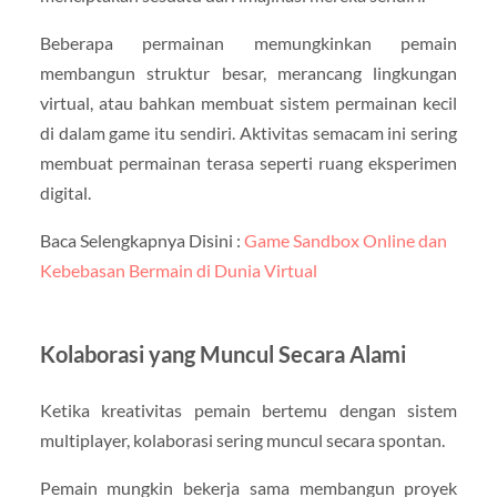
Beberapa permainan memungkinkan pemain
membangun struktur besar, merancang lingkungan
virtual, atau bahkan membuat sistem permainan kecil
di dalam game itu sendiri. Aktivitas semacam ini sering
membuat permainan terasa seperti ruang eksperimen
digital.
Baca Selengkapnya Disini :
Game Sandbox Online dan
Kebebasan Bermain di Dunia Virtual
Kolaborasi yang Muncul Secara Alami
Ketika kreativitas pemain bertemu dengan sistem
multiplayer, kolaborasi sering muncul secara spontan.
Pemain mungkin bekerja sama membangun proyek