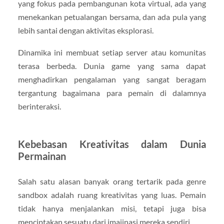
yang fokus pada pembangunan kota virtual, ada yang
menekankan petualangan bersama, dan ada pula yang
lebih santai dengan aktivitas eksplorasi.
Dinamika ini membuat setiap server atau komunitas
terasa berbeda. Dunia game yang sama dapat
menghadirkan pengalaman yang sangat beragam
tergantung bagaimana para pemain di dalamnya
berinteraksi.
Kebebasan Kreativitas dalam Dunia
Permainan
Salah satu alasan banyak orang tertarik pada genre
sandbox adalah ruang kreativitas yang luas. Pemain
tidak hanya menjalankan misi, tetapi juga bisa
menciptakan sesuatu dari imajinasi mereka sendiri.