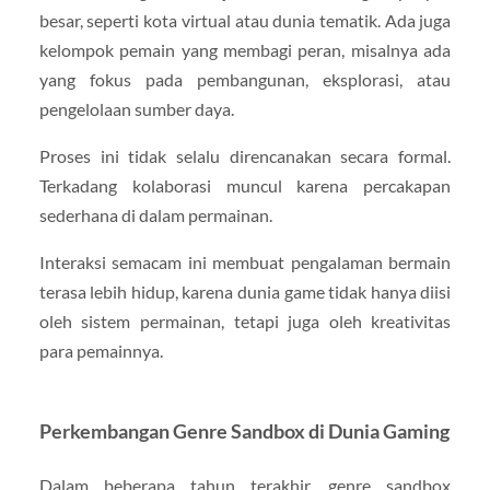
besar, seperti kota virtual atau dunia tematik. Ada juga
kelompok pemain yang membagi peran, misalnya ada
yang fokus pada pembangunan, eksplorasi, atau
pengelolaan sumber daya.
Proses ini tidak selalu direncanakan secara formal.
Terkadang kolaborasi muncul karena percakapan
sederhana di dalam permainan.
Interaksi semacam ini membuat pengalaman bermain
terasa lebih hidup, karena dunia game tidak hanya diisi
oleh sistem permainan, tetapi juga oleh kreativitas
para pemainnya.
Perkembangan Genre Sandbox di Dunia Gaming
Dalam beberapa tahun terakhir, genre sandbox