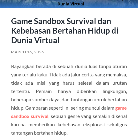
Game Sandbox Survival dan
Kebebasan Bertahan Hidup di
Dunia Virtual
MARCH 16, 2026
Bayangkan berada di sebuah dunia luas tanpa aturan
yang terlalu kaku. Tidak ada jalur cerita yang memaksa,
tidak ada misi yang harus selesai dalam urutan
tertentu. Pemain hanya diberikan lingkungan,
beberapa sumber daya, dan tantangan untuk bertahan
hidup. Gambaran seperti ini sering muncul dalam
game
sandbox survival
,
sebuah genre yang semakin dikenal
karena memberikan kebebasan eksplorasi sekaligus
tantangan bertahan hidup.