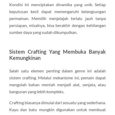
Kondisi ini menciptakan dinamika yang unik. Setiap
keputusan kecil dapat memengaruhi kelangsungan
permainan. Memilih menjelajah terlalu jauh tanpa
persiapan, misalnya, bisa berakhir dengan kehilangan
sumber daya yang sudah dikumpulkan.
Sistem Crafting Yang Membuka Banyak
Kemungkinan
Salah satu elemen penting dalam genre ini adalah
sistem crafting. Melalui mekanisme ini, pemain dapat
mengolah bahan mentah menjadi alat, senjata, atau
bangunan yang lebih kompleks.
Crafting biasanya dimulai dari sesuatu yang sederhana.
Kayu dan batu mungkin digunakan untuk membuat