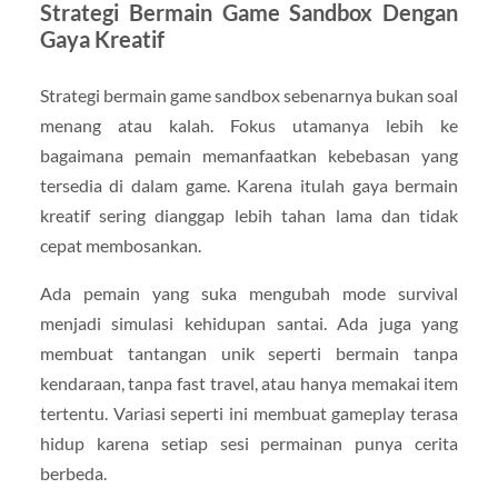
Strategi Bermain Game Sandbox Dengan
Gaya Kreatif
Strategi bermain game sandbox sebenarnya bukan soal
menang atau kalah. Fokus utamanya lebih ke
bagaimana pemain memanfaatkan kebebasan yang
tersedia di dalam game. Karena itulah gaya bermain
kreatif sering dianggap lebih tahan lama dan tidak
cepat membosankan.
Ada pemain yang suka mengubah mode survival
menjadi simulasi kehidupan santai. Ada juga yang
membuat tantangan unik seperti bermain tanpa
kendaraan, tanpa fast travel, atau hanya memakai item
tertentu. Variasi seperti ini membuat gameplay terasa
hidup karena setiap sesi permainan punya cerita
berbeda.