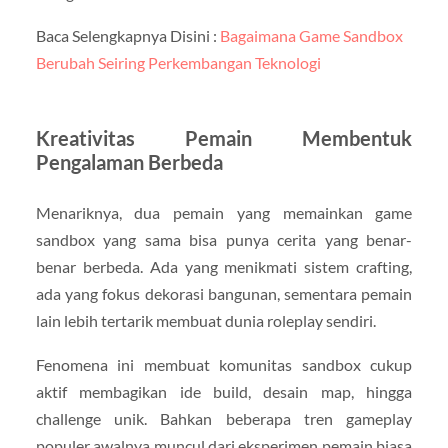
Baca Selengkapnya Disini :
Bagaimana Game Sandbox
Berubah Seiring Perkembangan Teknologi
Kreativitas Pemain Membentuk
Pengalaman Berbeda
Menariknya, dua pemain yang memainkan game
sandbox yang sama bisa punya cerita yang benar-
benar berbeda. Ada yang menikmati sistem crafting,
ada yang fokus dekorasi bangunan, sementara pemain
lain lebih tertarik membuat dunia roleplay sendiri.
Fenomena ini membuat komunitas sandbox cukup
aktif membagikan ide build, desain map, hingga
challenge unik. Bahkan beberapa tren gameplay
populer awalnya muncul dari eksperimen pemain biasa