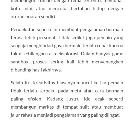
membangun rumah dengan tema tertentu, membuat
kota mini, atau mencoba bertahan hidup dengan
aturan buatan sendiri.
Pendekatan seperti ini membuat pengalaman bermain
terasa lebih personal. Tidak sedikit juga pemain yang
sengaja menghindari gaya bermain terlalu cepat karena
takut kehilangan rasa eksplorasi. Dalam banyak game
sandbox, proses sering kali lebih menyenangkan
dibanding hasil akhirnya.
Selain itu, kreativitas biasanya muncul ketika pemain
tidak terlalu terpaku pada meta atau cara bermain
paling efisien. Kadang justru ide acak seperti
membangun markas di tempat sulit atau membuat
jalur rahasia menjadi pengalaman yang paling diingat.