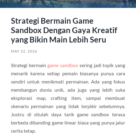
Strategi Bermain Game
Sandbox Dengan Gaya Kreatif
yang Bikin Main Lebih Seru
MAY 22, 2026
Strategi bermain
game sandbox
sering jadi topik yang
menarik karena setiap pemain biasanya punya cara
sendiri untuk menikmati permainan. Ada yang fokus
membangun dunia unik, ada juga yang lebih suka
eksplorasi map, crafting item, sampai membuat
skenario permainan yang tidak terpikir sebelumnya.
Justru di situlah daya tarik game sandbox terasa
berbeda dibanding game linear biasa yang punya jalur
cerita tetap.