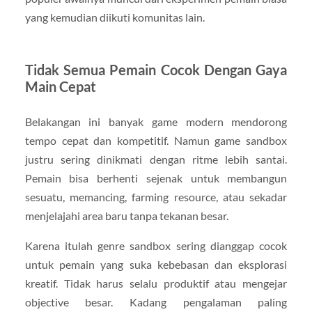
yang kemudian diikuti komunitas lain.
Tidak Semua Pemain Cocok Dengan Gaya
Main Cepat
Belakangan ini banyak game modern mendorong
tempo cepat dan kompetitif. Namun game sandbox
justru sering dinikmati dengan ritme lebih santai.
Pemain bisa berhenti sejenak untuk membangun
sesuatu, memancing, farming resource, atau sekadar
menjelajahi area baru tanpa tekanan besar.
Karena itulah genre sandbox sering dianggap cocok
untuk pemain yang suka kebebasan dan eksplorasi
kreatif. Tidak harus selalu produktif atau mengejar
objective besar. Kadang pengalaman paling